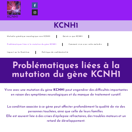
KCNH1
KCNH1
Maladie génétique neurologique rare KCNH1
Qu’est-ce que KCNH1
Problématiques liées à la mutation du gène KCNH1
Comment vivre avec cette maladie
Impact sur la Dentition
Politique de confidentialité
Problématiques liées à la
mutation du gène KCNH1
Vivre avec une mutation du gène
KCNH1
peut engendrer des difficultés importantes
en raison des symptômes neurologiques et du manque de traitement curatif.
La condition associée à ce gène peut affecter profondément la qualité de vie des
personnes touchées, ainsi que celle de leurs familles.
Elle est souvent liée à des crises d’épilepsie réfractaires, des troubles moteurs et un
retard de développement.