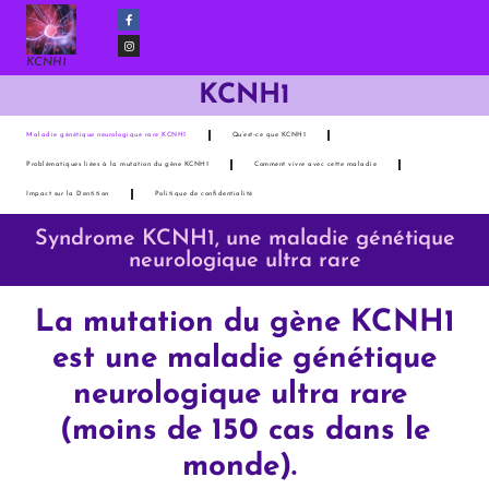
KCNH1
KCNH1
Maladie génétique neurologique rare KCNH1
Qu’est-ce que KCNH1
Problématiques liées à la mutation du gène KCNH1
Comment vivre avec cette maladie
Impact sur la Dentition
Politique de confidentialité
Syndrome KCNH1, une maladie génétique
neurologique ultra rare
La mutation du gène KCNH1
est une maladie génétique
neurologique ultra rare
(moins de 150 cas dans le
monde).