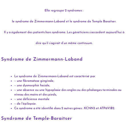
Elle regroupe 2 syndromes :
le syndrome de Zimmermann-Laband et le syndrome de Temple Baraitser.
Il y a également des patients hors syndrome. Les généticiens s’accordent aujourd’hui à
dire qu’il s’agirait d’un même conti
nuum.
Syndrome de Zimmermann-Laband
Le syndrome de Zimmermann-Laband est caractérisé par
– une fibromatose gingivale,
– une dysmorphie faciale,
– une absence ou une hypoplasie des ongles ou des phalanges terminales au
niveau des mains et des pieds,
– une déficience mentale
– de l’épilepsie.
Ce syndrome a été identifié dans 2 autres gènes : KCNN3 et ATP6V1B2.
Syndrome de Temple-Baraitser