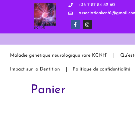
+33 7 87 84 82 60
associationkcnh1@gmail.co
KCNH1
Maladie génétique neurologique rare KCNH1
Qu’es
Impact sur la Dentition
Politique de confidentialité
Panier