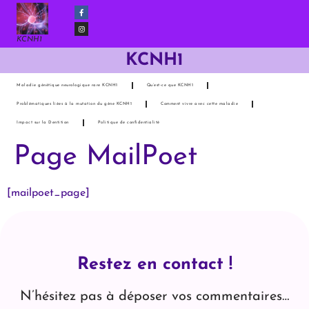
KCNH1
KCNH1
Maladie génétique neurologique rare KCNH1
Qu’est-ce que KCNH1
Problématiques liées à la mutation du gène KCNH1
Comment vivre avec cette maladie
Impact sur la Dentition
Politique de confidentialité
Page MailPoet
[mailpoet_page]
Restez en contact !
N’hésitez pas à déposer vos commentaires…