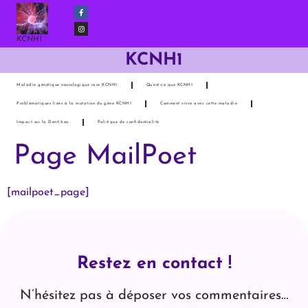
KCNH1
KCNH1
Maladie génétique neurologique rare KCNH1
Qu’est-ce que KCNH1
Problématiques liées à la mutation du gène KCNH1
Comment vivre avec cette maladie
Impact sur la Dentition
Politique de confidentialité
Page MailPoet
[mailpoet_page]
Restez en contact !
N’hésitez pas à déposer vos commentaires…